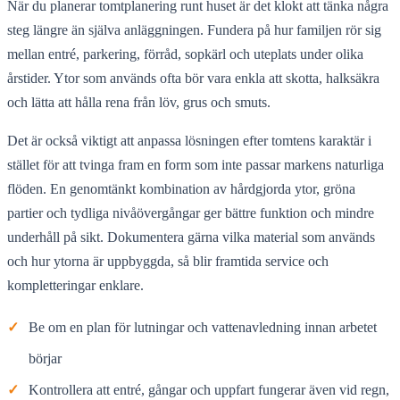
När du planerar tomtplanering runt huset är det klokt att tänka några
steg längre än själva anläggningen. Fundera på hur familjen rör sig
mellan entré, parkering, förråd, sopkärl och uteplats under olika
årstider. Ytor som används ofta bör vara enkla att skotta, halksäkra
och lätta att hålla rena från löv, grus och smuts.
Det är också viktigt att anpassa lösningen efter tomtens karaktär i
stället för att tvinga fram en form som inte passar markens naturliga
flöden. En genomtänkt kombination av hårdgjorda ytor, gröna
partier och tydliga nivåövergångar ger bättre funktion och mindre
underhåll på sikt. Dokumentera gärna vilka material som används
och hur ytorna är uppbyggda, så blir framtida service och
kompletteringar enklare.
✓
Be om en plan för lutningar och vattenavledning innan arbetet
börjar
✓
Kontrollera att entré, gångar och uppfart fungerar även vid regn,