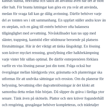
kännas stabila, bekväma och säkra att använda även när det är blött
eller halt. För branta lutningar kan göra en yta svår att använda,
medan för svaga fall kan ge dålig avrinning. Därför behöver varje
del av tomten ses i sitt sammanhang. En uppfart ställer andra krav än
en uteplats, och en gång till entrén behöver ofta balansera
tillgänglighet med avvattning. Nivåskillnader kan tas upp med
slänter, trappsteg, kantstöd eller stödmurar beroende på platsens
förutsättningar. Här är det viktigt att tänka långsiktigt. En lösning
som kräver mycket rensning, grusfyllning eller halkbekämpning
varje vinter blir sällan optimal. Be därför entreprenören förklara
varför en viss lösning passar just din tomt. Fråga också hur
övergångar mellan hårdgjorda ytor, gräsmatta och planteringar ska
utformas för att undvika sättningar och erosion. Om du planerar för
belysning, bevattning eller dagvattenlösningar är det klokt att
samordna detta redan från början. Då slipper du gräva i färdiga ytor
senare. Tänk även på skötseln. Plattor och sten kräver fogunderhåll
och rengöring, grusgångar behöver kompletteras, och trädetaljer