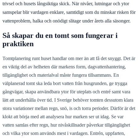
trivsel och husets långsiktiga skick. När nivåer, lutningar och ytor
samspelar blir vardagen enklare, samtidigt som du minskar risken för
vattenproblem, halka och onödigt slitage under årets alla säsonger.
Så skapar du en tomt som fungerar i
praktiken
Tomtplanering runt huset handlar om mer än att få det snyggt. Det är
en viktig del av helheten där markens form, dagvattenhantering,
tillgänglighet och materialval måste fungera tillsammans. En
välplanerad tomt ska leda bort vatten från husgrunden, ge trygga
gångvägar, skapa användbara ytor för uteplats och entré samt vara
lätt att underhålla över tid. I Sverige behöver tomten dessutom klara
stora variationer mellan regn, snö, is och torra perioder. Därför är det
klokt att börja med att analysera hur marken ser ut idag. Se var
vatten samlas efter regn, hur nivåskillnader påverkar tillgänglighet
och vilka ytor som används mest i vardagen. Entrén, uppfarten,