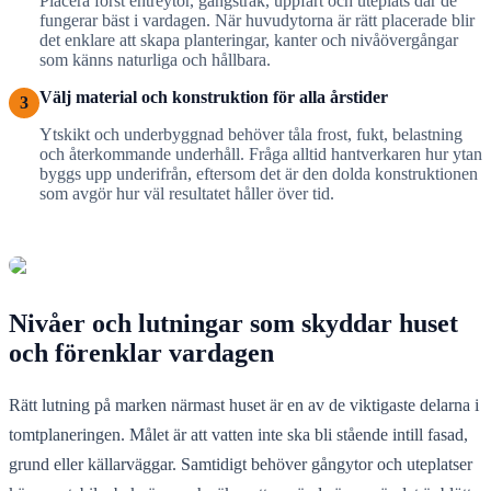
Placera först entréytor, gångstråk, uppfart och uteplats där de
fungerar bäst i vardagen. När huvudytorna är rätt placerade blir
det enklare att skapa planteringar, kanter och nivåövergångar
som känns naturliga och hållbara.
Välj material och konstruktion för alla årstider
3
Ytskikt och underbyggnad behöver tåla frost, fukt, belastning
och återkommande underhåll. Fråga alltid hantverkaren hur ytan
byggs upp underifrån, eftersom det är den dolda konstruktionen
som avgör hur väl resultatet håller över tid.
Nivåer och lutningar som skyddar huset
och förenklar vardagen
Rätt lutning på marken närmast huset är en av de viktigaste delarna i
tomtplaneringen. Målet är att vatten inte ska bli stående intill fasad,
grund eller källarväggar. Samtidigt behöver gångytor och uteplatser