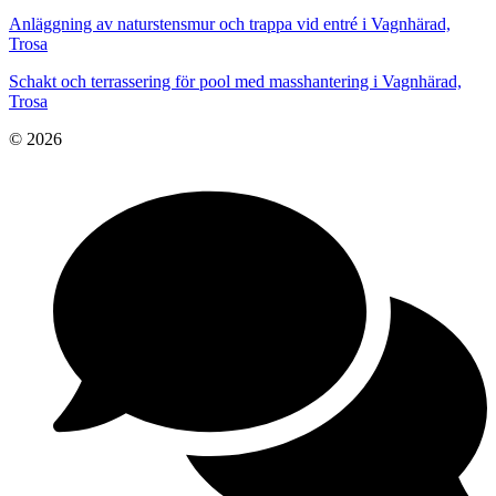
Anläggning av naturstensmur och trappa vid entré i Vagnhärad,
Trosa
Schakt och terrassering för pool med masshantering i Vagnhärad,
Trosa
© 2026