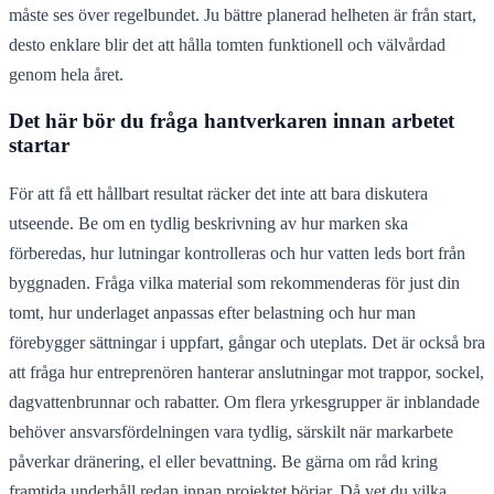
måste ses över regelbundet. Ju bättre planerad helheten är från start,
desto enklare blir det att hålla tomten funktionell och välvårdad
genom hela året.
Det här bör du fråga hantverkaren innan arbetet
startar
För att få ett hållbart resultat räcker det inte att bara diskutera
utseende. Be om en tydlig beskrivning av hur marken ska
förberedas, hur lutningar kontrolleras och hur vatten leds bort från
byggnaden. Fråga vilka material som rekommenderas för just din
tomt, hur underlaget anpassas efter belastning och hur man
förebygger sättningar i uppfart, gångar och uteplats. Det är också bra
att fråga hur entreprenören hanterar anslutningar mot trappor, sockel,
dagvattenbrunnar och rabatter. Om flera yrkesgrupper är inblandade
behöver ansvarsfördelningen vara tydlig, särskilt när markarbete
påverkar dränering, el eller bevattning. Be gärna om råd kring
framtida underhåll redan innan projektet börjar. Då vet du vilka