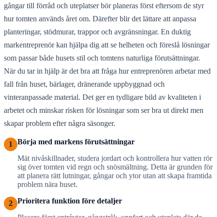
gångar till förråd och uteplatser bör planeras först eftersom de styr
hur tomten används året om. Därefter blir det lättare att anpassa
planteringar, stödmurar, trappor och avgränsningar. En duktig
markentreprenör kan hjälpa dig att se helheten och föreslå lösningar
som passar både husets stil och tomtens naturliga förutsättningar.
När du tar in hjälp är det bra att fråga hur entreprenören arbetar med
fall från huset, bärlager, dränerande uppbyggnad och
vinteranpassade material. Det ger en tydligare bild av kvaliteten i
arbetet och minskar risken för lösningar som ser bra ut direkt men
skapar problem efter några säsonger.
Börja med markens förutsättningar
1
Mät nivåskillnader, studera jordart och kontrollera hur vatten rör
sig över tomten vid regn och snösmältning. Detta är grunden för
att planera rätt lutningar, gångar och ytor utan att skapa framtida
problem nära huset.
Prioritera funktion före detaljer
2