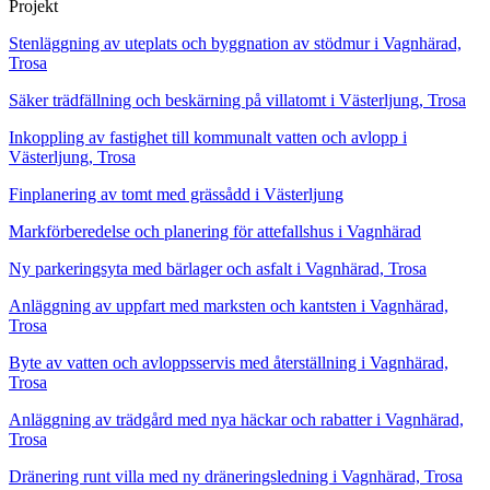
Projekt
Stenläggning av uteplats och byggnation av stödmur i Vagnhärad,
Trosa
Säker trädfällning och beskärning på villatomt i Västerljung, Trosa
Inkoppling av fastighet till kommunalt vatten och avlopp i
Västerljung, Trosa
Finplanering av tomt med grässådd i Västerljung
Markförberedelse och planering för attefallshus i Vagnhärad
Ny parkeringsyta med bärlager och asfalt i Vagnhärad, Trosa
Anläggning av uppfart med marksten och kantsten i Vagnhärad,
Trosa
Byte av vatten och avloppsservis med återställning i Vagnhärad,
Trosa
Anläggning av trädgård med nya häckar och rabatter i Vagnhärad,
Trosa
Dränering runt villa med ny dräneringsledning i Vagnhärad, Trosa