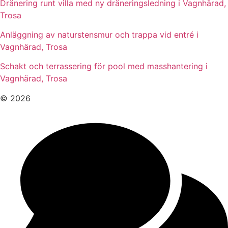
Dränering runt villa med ny dräneringsledning i Vagnhärad,
Trosa
Anläggning av naturstensmur och trappa vid entré i
Vagnhärad, Trosa
Schakt och terrassering för pool med masshantering i
Vagnhärad, Trosa
© 2026