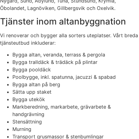
Nygård, Sund, Åbylund, Tuna, Stundsund, Krymla,
Öbolandet, Lagnöviken, Gillbergsvik och Oxelvik.
Tjänster inom altanbyggnation
Vi renoverar och bygger alla sorters uteplatser. Vårt breda
tjänsteutbud inkluderar:
Bygga altan, veranda, terrass & pergola
Bygga tralldäck & trädäck på plintar
Bygga pooldäck
Poolbygge, inkl. spatunna, jacuzzi & spabad
Bygga altan på berg
Sätta upp staket
Bygga utekök
Markberedning, markarbete, grävarbete &
handgrävning
Stensättning
Murning
Transport grusmassor & stenbumlingar