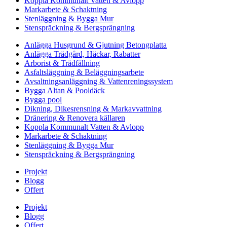
Koppla Kommunalt Vatten & Avlopp
Markarbete & Schaktning
Stenläggning & Bygga Mur
Stenspräckning & Bergsprängning
Anlägga Husgrund & Gjutning Betongplatta
Anlägga Trädgård, Häckar, Rabatter
Arborist & Trädfällning
Asfaltsläggning & Beläggningsarbete
Avsaltningsanläggning & Vattenreningssystem
Bygga Altan & Pooldäck
Bygga pool
Dikning, Dikesrensning & Markavvattning
Dränering & Renovera källaren
Koppla Kommunalt Vatten & Avlopp
Markarbete & Schaktning
Stenläggning & Bygga Mur
Stenspräckning & Bergsprängning
Projekt
Blogg
Offert
Projekt
Blogg
Offert