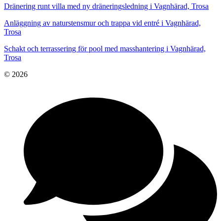
Dränering runt villa med ny dräneringsledning i Vagnhärad, Trosa
Anläggning av naturstensmur och trappa vid entré i Vagnhärad,
Trosa
Schakt och terrassering för pool med masshantering i Vagnhärad,
Trosa
© 2026