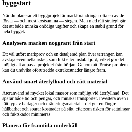
byggstart
När du planerar ett byggprojekt är markförändringar ofta en av de
första — och mest kostsamma — stegen. Men med rätt strategi går
det att både minska onödiga utgifter och skapa en stabil grund för
hela bygget.
Analysera marken noggrant från start
Ett väl utfört markprov och en detaljerad plan över terrängen kan
avslöja eventuella risker, som fukt eller instabil jord, vilket gör det
möjligt att anpassa projektet från början. Genom att förutse problem
kan du undvika oförutsedda extrakostnader längre fram.
Använd smart återfyllnad och rätt material
Återanvänd så mycket lokal massor som möjligt vid återfyllnad. Det
sparar både tid och pengar, och minskar transporter. Investera även i
rätt typ av bärlager och dräneringsmaterial – det ger en längre
hållbarhet och sparar kostnader på sikt, eftersom risken för sättningar
och fuktskador minimeras.
Planera för framtida underhåll