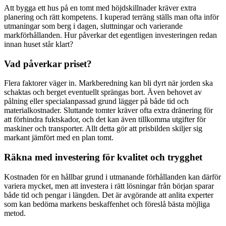
Att bygga ett hus på en tomt med höjdskillnader kräver extra
planering och rätt kompetens. I kuperad terräng ställs man ofta inför
utmaningar som berg i dagen, sluttningar och varierande
markförhållanden. Hur påverkar det egentligen investeringen redan
innan huset står klart?
Vad påverkar priset?
Flera faktorer väger in. Markberedning kan bli dyrt när jorden ska
schaktas och berget eventuellt sprängas bort. Även behovet av
pålning eller specialanpassad grund lägger på både tid och
materialkostnader. Sluttande tomter kräver ofta extra dränering för
att förhindra fuktskador, och det kan även tillkomma utgifter för
maskiner och transporter. Allt detta gör att prisbilden skiljer sig
markant jämfört med en plan tomt.
Räkna med investering för kvalitet och trygghet
Kostnaden för en hållbar grund i utmanande förhållanden kan därför
variera mycket, men att investera i rätt lösningar från början sparar
både tid och pengar i längden. Det är avgörande att anlita experter
som kan bedöma markens beskaffenhet och föreslå bästa möjliga
metod.