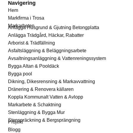
Navigering
Hem
Markfirma i Trosa
Markarbeten
Anlägga Husgrund & Gjutning Betongplatta
Anlägga Trädgård, Häckar, Rabatter
Arborist & Trädfällning
Asfaltsläggning & Beläggningsarbete
Avsaltningsanläggning & Vattenreningssystem
Bygga Altan & Pooldäck
Bygga pool
Dikning, Dikesrensning & Markavvattning
Dränering & Renovera källaren
Koppla Kommunalt Vatten & Avlopp
Markarbete & Schaktning
Stenläggning & Bygga Mur
Stenspräckning & Bergsprängning
Projekt
Blogg