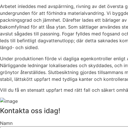
Arbetet inleddes med avspärrning, rivning av det översta g
undergrunden för att förhindra materialvandring. Vi byggde
packningsgrad och jämnhet. Därefter lades ett bärlager av 
bakomfyllnad för att låsa ytan. Som sättlager användes ste
avslut sågades till passning. Fogar fylldes med fogsand och
leds till befintligt dagvattenutlopp; där detta saknades 
längd- och sidled.
Under produktionen förde vi dagliga egenkontroller enligt
Närliggande ledningar lokaliserades och skyddades, och inti
grönytor återställdes. Slutbesiktning gjordes tillsammans 
stabil, lättskött uppfart med tydliga kanter och kontroller
Vill du få en stensatt uppfart med rätt fall och säkert o
Kontakta oss idag!
Namn