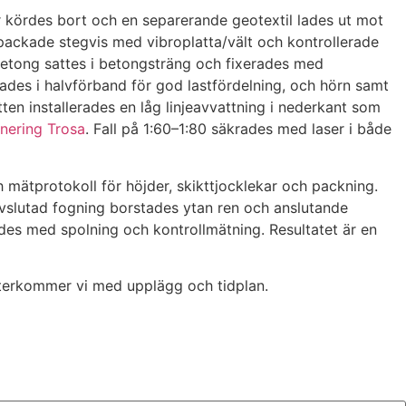
or kördes bort och en separerande geotextil lades ut mot
 packade stegvis med vibroplatta/vält och kontrollerade
i betong sattes i betongsträng och fixerades med
lades i halvförband för god lastfördelning, och hörn samt
tten installerades en låg linjeavvattning i nederkant som
nering Trosa
. Fall på 1:60–1:80 säkrades med laser i både
mätprotokoll för höjder, skikttjocklekar och packning.
 avslutad fogning borstades ytan ren och anslutande
ades med spolning och kontrollmätning. Resultatet är en
återkommer vi med upplägg och tidplan.