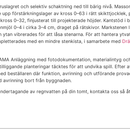
ruslagret och selektiv schaktning ned till bärig nivå. Mass
 upp förstärkningslager av kross 0–63 i rätt skikttjocklek,
kross 0–32, finjusterat till projekterade höjder. Kantstöd 
nmjöl 0–4 i cirka 3–4 cm, draget på rätskivor. Markstenen 
 ytan vibrerades för att låsa stenarna. För att hantera ytva
kompletterades med en mindre stenkista, i samarbete med
Drä
 AMA Anläggning med fotodokumentation, materialintyg och 
lliggande planteringar täcktes för att undvika spill. Efter
med beställaren där funktion, avrinning och utförande prov
ad avrinning bort från byggnaden.
mhändertagande av regnvatten på din tomt, kontakta oss så 